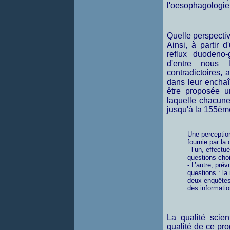
l'oesophagologie 
Quelle perspectiv
Ainsi, à partir 
reflux duodeno
d'entre nous 
contradictoires,
dans leur enchaî
être proposée un
laquelle chacun
jusqu'à la 155ème
Une perception
fournie par l
- l’un, effect
questions cho
- L’autre, pré
questions : la
deux enquêtes
des informatio
La qualité scien
qualité de ce pr