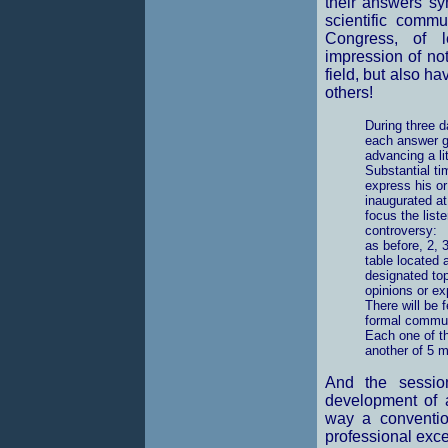
their answers syn
scientific commu
Congress, of l
impression of not
field, but also h
others!
During three d
each answer gi
advancing a li
Substantial ti
express his or
inaugurated at
focus the liste
controversy:
as before, 2, 3
table located 
designated top
opinions or e
There will be 
formal commun
Each one of th
another of 5 mi
And the session
development of a
way a conventio
professional exce