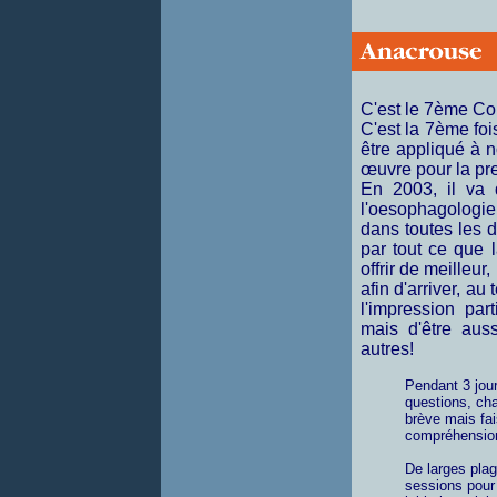
C'est le 7ème Co
C'est la 7ème foi
être appliqué à n
œuvre pour la pr
En 2003, il va 
l'oesophagologie
dans toutes les d
par tout ce que 
offrir de meilleur,
afin d'arriver, a
l'impression par
mais d'être aus
autres!
Pendant 3 jour
questions, ch
brève mais fa
compréhension
De larges plag
sessions pour 