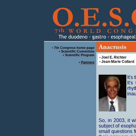
•
7th Congress home page
•
Scientific Committee
•
Scientific Program
•
Joel E. Richter
•
Jean-Marie Collard
•
Partners
It's
It's
rhy
inau
So, in 2003, it w
subject of esopha
small questions f