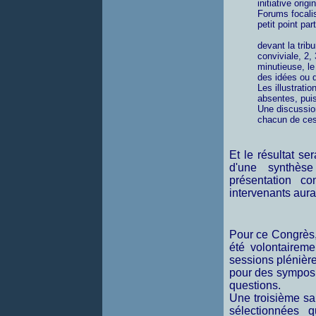
initiative orig
Forums focalis
petit point part
devant la trib
conviviale, 2, 
minutieuse, l
des idées ou d
Les illustrati
absentes, puis
Une discussio
chacun de ces
Et le résultat s
d'une synthès
présentation co
intervenants aura
Pour ce Congrès, 
été volontaireme
sessions plénièr
pour des sympos
questions.
Une troisième sa
sélectionnées 