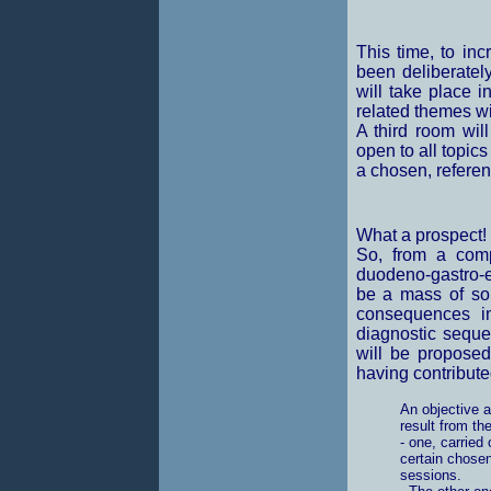
This time, to in
been deliberatel
will take place 
related themes wi
A third room wil
open to all topic
a chosen, refere
What a prospect!
So, from a comp
duodeno-gastro-e
be a mass of som
consequences in
diagnostic sequen
will be proposed 
having contributed
An objective a
result from t
- one, carried 
certain chosen
sessions.