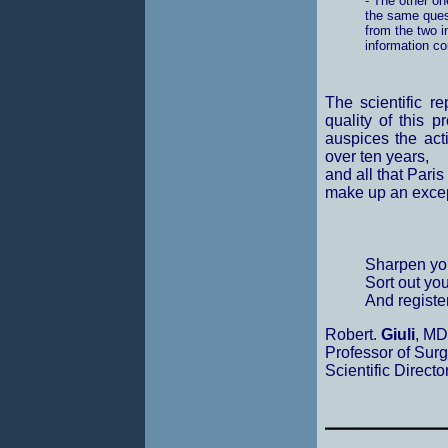
- The other one
the same quest
from the two in
information c
The scientific re
quality of this
auspices the act
over ten years,
and all that Paris
make up an excep
Sharpen you
Sort out yo
And register
Robert.
Giuli
, M
Professor of Surg
Scientific Direct